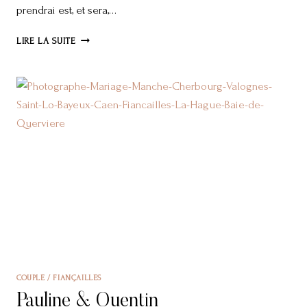
prendrai est, et sera,…
VOS
LIRE LA SUITE
SÉANCES
PHOTOS
À
L’HEURE
DU
COVID-
19
COUPLE / FIANÇAILLES
Pauline & Quentin