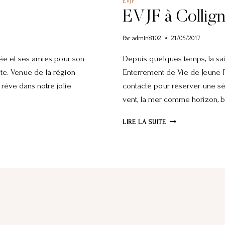
EVJF
EVJF à Collig
Par
admin8102
21/05/2017
riée et ses amies pour son
Depuis quelques temps, la sa
nte. Venue de la région
Enterrement de Vie de Jeune Fi
 rêve dans notre jolie
contacté pour réserver une séa
vent, la mer comme horizon, 
EVJF
LIRE LA SUITE
À
COLLIGNON