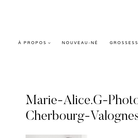
Aller
au
contenu
À PROPOS
NOUVEAU-NÉ
GROSSES
Marie-Alice.G-Phot
Cherbourg-Valogne