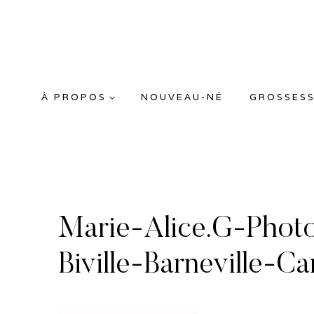
Aller
au
contenu
À PROPOS
NOUVEAU-NÉ
GROSSES
Marie-Alice.G-Phot
Biville-Barneville-