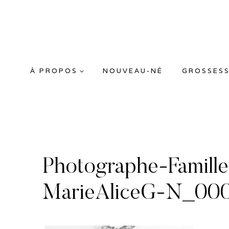
Aller
au
contenu
À PROPOS
NOUVEAU-NÉ
GROSSES
Photographe-Famil
MarieAliceG-N_00