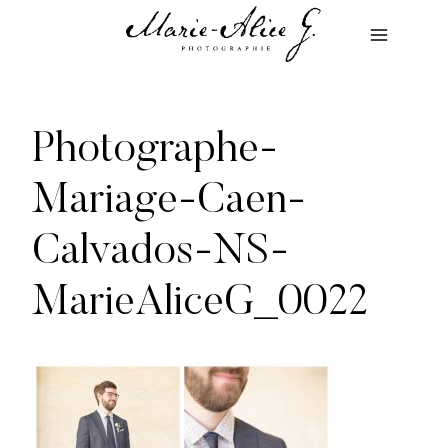
Aller
au
contenu
Photographe-
Mariage-Caen-
Calvados-NS-
MarieAliceG_0022