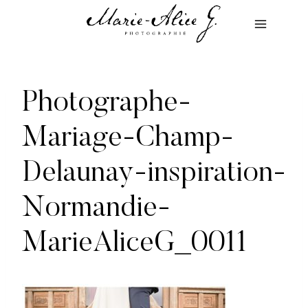
Aller
au
contenu
Photographe-
Mariage-Champ-
Delaunay-inspiration-
Normandie-
MarieAliceG_0011