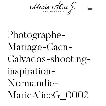
Aller
au
contenu
Photographe-
Mariage-Caen-
Calvados-shooting-
inspiration-
Normandie-
MarieAliceG_0002