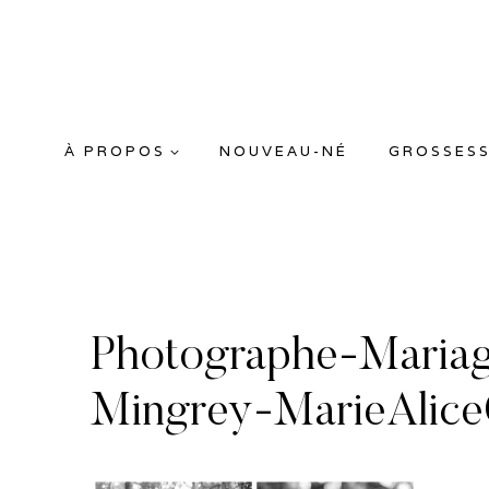
Aller
au
contenu
À PROPOS
NOUVEAU-NÉ
GROSSES
Photographe-Mariag
Mingrey-MarieAlic