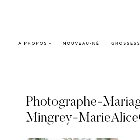
Aller
au
contenu
À PROPOS
NOUVEAU-NÉ
GROSSES
Photographe-Mariag
Mingrey-MarieAlic