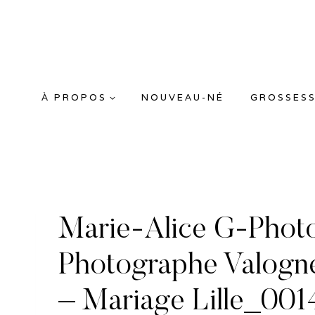
Aller
au
contenu
À PROPOS
NOUVEAU-NÉ
GROSSES
Marie-Alice G-Phot
Photographe Valogn
– Mariage Lille_001