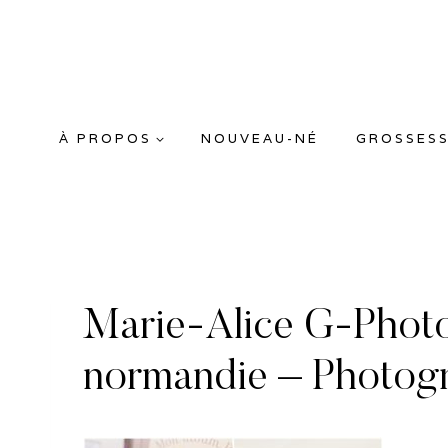
Aller
au
contenu
À PROPOS
NOUVEAU-NÉ
GROSSES
Marie-Alice G-Phot
normandie – Photogr