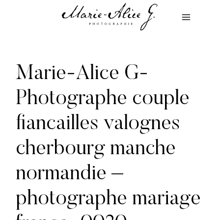
Aller
au
contenu
Marie-Alice G-
Photographe couple
fiancailles valognes
cherbourg manche
normandie –
photographe mariage